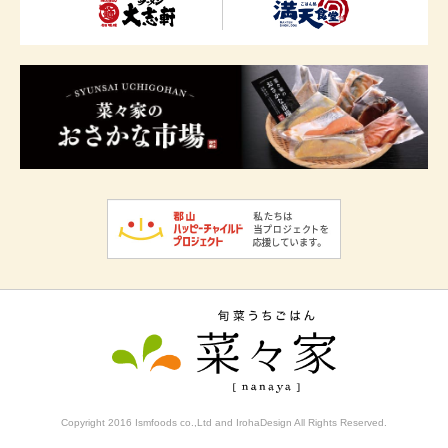
Copyright 2016 Ismfoods co.,Ltd and IrohaDesign All Rights Reserved.