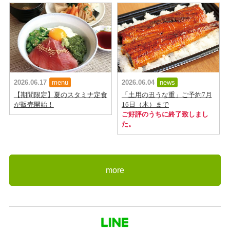
2026.06.17
menu
2026.06.04
news
【期間限定】夏のスタミナ定食
「土用の丑うな重」ご予約7月
が販売開始！
16日（木）まで
ご好評のうちに終了致しまし
た。
more