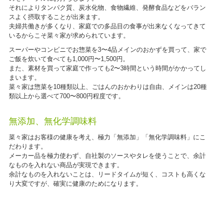
それによりタンパク質、炭水化物、食物繊維、発酵食品などをバラン
スよく摂取することが出来ます。
夫婦共働きが多くなり、家庭での多品目の食事が出来なくなってきて
いるからこそ菜々家が求められています。
スーパーやコンビニでお惣菜を3〜4品メインのおかずを買って、家で
ご飯を炊いて食べても1,000円〜1,500円。
また、素材を買って家庭で作っても2〜3時間という時間がかかってし
まいます。
菜々家は惣菜を10種類以上、ごはんのおかわりは自由、メインは20種
類以上から選べて700〜800円程度です。
無添加、無化学調味料
菜々家はお客様の健康を考え、極力「無添加」「無化学調味料」にこ
だわります。
メーカー品を極力使わず、自社製のソースやタレを使うことで、余計
なものを入れない商品が実現できます。
余計なものを入れないことは、リードタイムが短く、コストも高くな
り大変ですが、確実に健康のためになります。