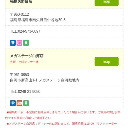
福島矢野目店
map
〒960-0112
福島県福島市南矢野目中谷地30-3
TEL:024-573-0097
メガステージ白河店
map
火曜・土曜ディナー休
〒961-0853
白河市新高山1-1 メガステージ白河敷地内
TEL:0248-21-9080
◉福島野田店：不定期に臨時店休とさせていただく場合がございます、ご利用の際はお手
数ですが事前に店舗へご連絡下さい
◉メガステージ白河店：ディナー休に関しまして、閉店時間は15:00（ラストオーダー